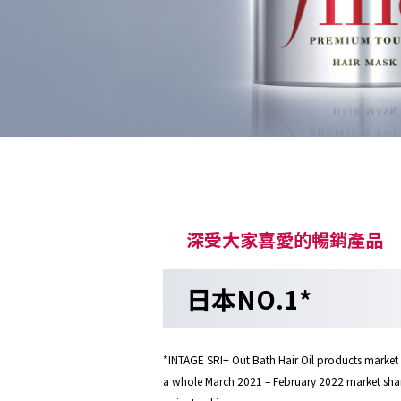
深受大家喜愛的暢銷產品
日本NO.1*
*INTAGE SRI+ Out Bath Hair Oil products market
a whole March 2021 – February 2022 market sha