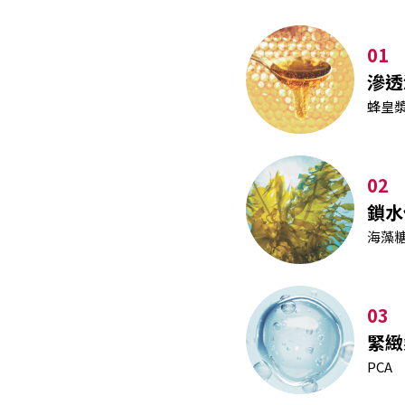
01
滲透
蜂皇漿
02
鎖水
海藻
03
緊緻
PCA