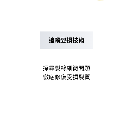
追蹤髮損技術
探尋髮絲細微問題
徹底修復受損髮質