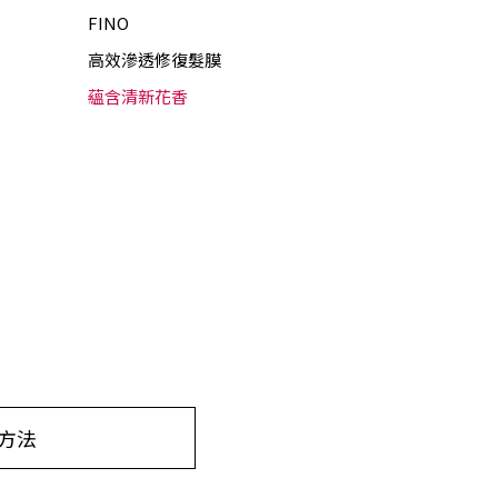
FINO
高效滲透修復髮膜
蘊含清新花香
用方法