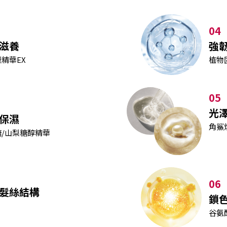
04
滋養
強
精華EX
植物
05
光
保濕
角鯊
糖/山梨糖醇精華
06
髮絲結構
鎖
谷氨