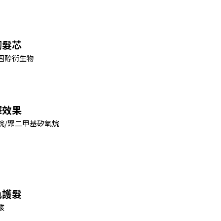
韌髮芯
固醇衍生物
澤效果
烷/聚二甲基矽氧烷
色護髮
酸